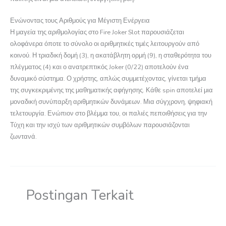
Ενώνοντας τους Αριθμούς για Μέγιστη Ενέργεια
Η μαγεία της αριθμολογίας στο Fire Joker Slot παρουσιάζεται
ολοφάνερα όποτε το σύνολο οι αριθμητικές τιμές λειτουργούν από
κοινού. Η τριαδική δομή (3), η ακατάβλητη ορμή (9), η σταθερότητα του
πλέγματος (4) και ο ανατρεπτικός Joker (0/22) αποτελούν ένα
δυναμικό σύστημα. Ο χρήστης, απλώς συμμετέχοντας, γίνεται τμήμα
της συγκεκριμένης της μαθηματικής αφήγησης. Κάθε spin αποτελεί μια
μοναδική συνύπαρξη αριθμητικών δυνάμεων. Μια σύγχρονη, ψηφιακή
τελετουργία. Ενώπιον στο βλέμμα του, οι παλιές πεποιθήσεις για την
Τύχη και την ισχύ των αριθμητικών συμβόλων παρουσιάζονται
ζωντανά.
Postingan Terkait