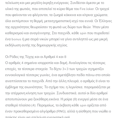
τελείωση και μια μεγάλη έκρηξη ενέργειας. Συνδέεται άμεσα με το
υλικό της φωτιάς, που αποτελεί το κύριο θέμα του Fire Joker. Οι τροχοί
που φαίνονται να φλέγονται, τα ζωηρά κόκκινα και κίτρινα χρώματα,
όλα εκπέμπουν τη θερμή, μετασχηματιστική ισχύ του εννιά. Οι Έλληνες
της αρχαιότητας θεωρούσαν τη φωτιά ως δώρο των θεών. Ήταν μέσο
καθαρισμού και αναγέννησης. Στο παιχνίδι, κάθε spin που πυροδοτεί
ένα bonus ή μια σειρά νικών μπορεί να γίνει αντιληπτό ως μια μικρή
εκδήλωση αυτής της δημιουργικής ισχύος.
Οι Ρόδες της Τύχης και οι Αριθμοί 4 και 8
Ο αριθμός 4 σημαίνει ισορροπία και δομή. Αναλογίσου τις τέσσερις
εποχές, τα τέσσερα στοιχεία. Το δίχτυ 3×3 των τροχών σχηματίζει
εννοιολογικά τέσσερις γωνίες, ένα αμετάβλητο πεδίο πάνω στο οποίο
αναπτύσσεται το παιχνίδι. Από την άλλη πλευρά, ο αριθμός 8 είναι το
έμβλημα της αιωνιότητας. Το σχήμα του, η λεμνίσκα, παρομοιάζεται με
την ατέρμονη κίνηση των τροχών. Συνδυαστικά, αυτοί οι δύο αριθμοί
αποτυπώνουν μια ξεκάθαρη εικόνα. Η μοίρα (8) ενεργεί μέσα σε ένα
σταθερό πλαίσιο (4). Παρομοίως, το έκβαση κάθε spin ορίζεται από
έναν προκαθορισμένο αλγόριθμο (RNG), αλλά η αίσθηση που νιώθει ο
παίκτης είναι μια ατελείωτη ενεργητική ροή.