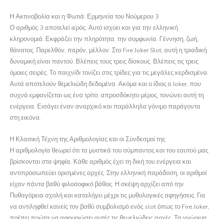
Η Ακτινοβολία και η Φωτιά: Ερμηνεία του Νούμερου 3
Ο αριθμός 3 αποτελεί ιερός. Αυτό ισχύει και για την ελληνική
κληρονομιά. Εκφράζει την πληρότητα, την συμφωνία. Γέννηση, ζωή,
θάνατος. Παρελθόν, παρόν, μέλλον. Στο Fire Joker Slot, αυτή η τριαδική
δυναμική είναι παντού. Βλέπεις τους τρεις δίσκους. Βλέπεις τις τρεις
όμοιες σειρές. Το παιχνίδι τονίζει στις τρίδες για τις μεγάλες κερδισμένα.
Αυτά αποτελούν θεμελιώδη δεδομένα. Ακόμα και ο ίδιος ο Joker, που
συχνά εμφανίζεται ως ένα τρίτο, απροσδόκητο μέρος, τονώνει αυτή τη
ενέργεια. Εισάγει έναν αναρχικό και παράλληλα γόνιμο παράγοντα
στη εικόνα.
Η Κλασική Τέχνη της Αριθμολογίας και οι Σύνδεσμοί της
Η αριθμολογία θεωρεί ότι τα μυστικά του σύμπαντος και του εαυτού μας
βρίσκονται στα ψηφία. Κάθε αριθμός έχει τη δική του ενέργεια και
αντιπροσωπεύει ορισμένες αρχές. Στην ελληνική παράδοση, οι αριθμοί
είχαν πάντα βαθύ φιλοσοφικό βάθος. Η σκέψη αρχίζει από την
Πυθαγόρεια σχολή και καταλήγει μέχρι τις μυθολογικές αφηγήσεις. Για
να αντιληφθεί κανείς τον βαθύ συμβολισμό ενός slot όπως το Fire Joker,
πρέπει πρώτα να αφομοιώσει αυτές τις θεμελιώδεις αρχές. Τα γνώριμα