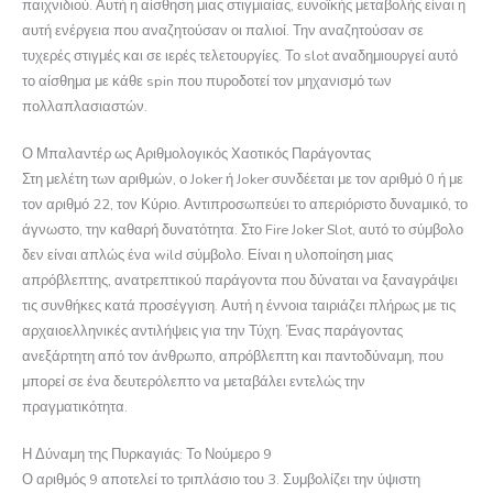
παιχνιδιού. Αυτή η αίσθηση μιας στιγμιαίας, ευνοϊκής μεταβολής είναι η
αυτή ενέργεια που αναζητούσαν οι παλιοί. Την αναζητούσαν σε
τυχερές στιγμές και σε ιερές τελετουργίες. Το slot αναδημιουργεί αυτό
το αίσθημα με κάθε spin που πυροδοτεί τον μηχανισμό των
πολλαπλασιαστών.
Ο Μπαλαντέρ ως Αριθμολογικός Χαοτικός Παράγοντας
Στη μελέτη των αριθμών, ο Joker ή Joker συνδέεται με τον αριθμό 0 ή με
τον αριθμό 22, τον Κύριο. Αντιπροσωπεύει το απεριόριστο δυναμικό, το
άγνωστο, την καθαρή δυνατότητα. Στο Fire Joker Slot, αυτό το σύμβολο
δεν είναι απλώς ένα wild σύμβολο. Είναι η υλοποίηση μιας
απρόβλεπτης, ανατρεπτικού παράγοντα που δύναται να ξαναγράψει
τις συνθήκες κατά προσέγγιση. Αυτή η έννοια ταιριάζει πλήρως με τις
αρχαιοελληνικές αντιλήψεις για την Τύχη. Ένας παράγοντας
ανεξάρτητη από τον άνθρωπο, απρόβλεπτη και παντοδύναμη, που
μπορεί σε ένα δευτερόλεπτο να μεταβάλει εντελώς την
πραγματικότητα.
Η Δύναμη της Πυρκαγιάς: Το Νούμερο 9
Ο αριθμός 9 αποτελεί το τριπλάσιο του 3. Συμβολίζει την ύψιστη