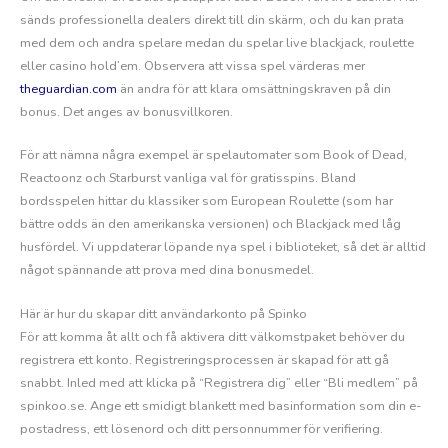
sänds professionella dealers direkt till din skärm, och du kan prata
med dem och andra spelare medan du spelar live blackjack, roulette
eller casino hold’em. Observera att vissa spel värderas mer
theguardian.com
än andra för att klara omsättningskraven på din
bonus. Det anges av bonusvillkoren.
För att nämna några exempel är spelautomater som Book of Dead,
Reactoonz och Starburst vanliga val för gratisspins. Bland
bordsspelen hittar du klassiker som European Roulette (som har
bättre odds än den amerikanska versionen) och Blackjack med låg
husfördel. Vi uppdaterar löpande nya spel i biblioteket, så det är alltid
något spännande att prova med dina bonusmedel.
Här är hur du skapar ditt användarkonto på Spinko
För att komma åt allt och få aktivera ditt välkomstpaket behöver du
registrera ett konto. Registreringsprocessen är skapad för att gå
snabbt. Inled med att klicka på “Registrera dig” eller “Bli medlem” på
spinkoo.se. Ange ett smidigt blankett med basinformation som din e-
postadress, ett lösenord och ditt personnummer för verifiering.