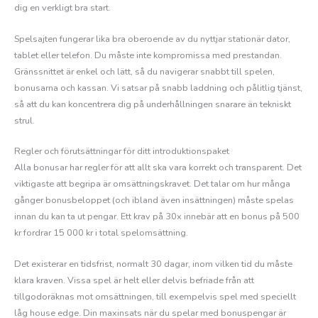
dig en verkligt bra start.
Spelsajten fungerar lika bra oberoende av du nyttjar stationär dator,
tablet eller telefon. Du måste inte kompromissa med prestandan.
Gränssnittet är enkel och lätt, så du navigerar snabbt till spelen,
bonusarna och kassan. Vi satsar på snabb laddning och pålitlig tjänst,
så att du kan koncentrera dig på underhållningen snarare än tekniskt
strul.
Regler och förutsättningar för ditt introduktionspaket
Alla bonusar har regler för att allt ska vara korrekt och transparent. Det
viktigaste att begripa är omsättningskravet. Det talar om hur många
gånger bonusbeloppet (och ibland även insättningen) måste spelas
innan du kan ta ut pengar. Ett krav på 30x innebär att en bonus på 500
kr fordrar 15 000 kr i total spelomsättning.
Det existerar en tidsfrist, normalt 30 dagar, inom vilken tid du måste
klara kraven. Vissa spel är helt eller delvis befriade från att
tillgodoräknas mot omsättningen, till exempelvis spel med speciellt
låg house edge. Din maxinsats när du spelar med bonuspengar är