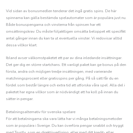
Vid sidan av bonusmedlen tenderar det ingå gratis spins. De här
spinnarna kan gälla bestämda spelautomater som är populära just nu.
Både bonuspengarna och vinsterna från spinsen har ett
omsättningskrav. Du måste följaktligen omsätta beloppet ett specifikt
antal gånger innan du kan ta ut eventuella vinster. Vi redovisar alltid
dessa villkor klart.
Ibland avser välkomstpaketet ett par av dina inledande insättningar.
Det ger dig en större startchans. Ett vanligt paket kan ge bonus på den
första, andra och möjligen tredje insättningen, med varierande
matchningsprocent eller gratisspins per gång. På så sätt får du en
fördel som består längre och extra tid att utforska våra spel. Alla del i
paketet har egna villkor som är nödvändigt att ha koll på innan du
sätter in pengar.
Betalningsalternativ för svenska spelare
För att betalningarna ska vara lätta har vi många betalningsmetoder
som är populära i Sverige. Du kan överföra pengar snabbt och tryggt
med Trustly, som en direktöverföring, eller med ditt kredit- eller