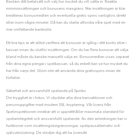
Bestäm ditt betalsätt och välj hur mycket du vill sätta in. Beakta
minimiinsättningen och bonusens maxgräns. När insättningen är klar
krediteras bonusmedlen och eventuella gratis spins vanligtvis direkt
eller inom några minuter. Då kan du starta utforska våra spel med en
mer omfattande bankrulle.
Ett bra tips är att alltid verifiera att bonusen är igång i ditt konto eller i
kassan innan du slutför insättningen. Om du har flera bonusar att välja
bland måste du kanske manuellt välja en. Bonusmedlen visas separat
från dina egna pengar i spelkassan, så du enkelt kan se hur mycket du
har från varje del. Glöm inte att använda dina gratisspins innan de
förfaller.
Säkerhet och ansvarsfullt spelande på Spinko
Din trygghet är i fokus. Vi skyddar alla dina transaktioner och
personuppgifter med modern SSL-kryptering. Vår licens från
Spelinspektionen innebär att vi upprätthåller maximala standard för
spelarintegritet och ansvarsfullt spelande. Av den anledningen har vi
funktioner som insättningsbegränsningar, spelpausalternativ och
självuteslutning. De stödjer dig att ha översikt.