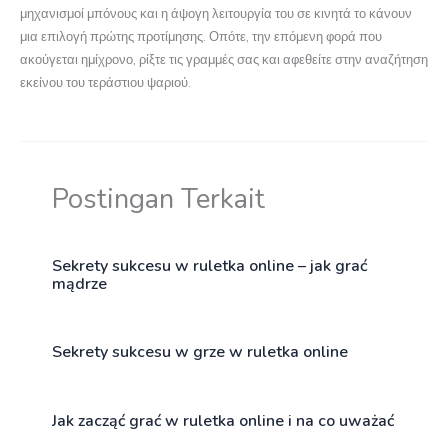
μηχανισμοί μπόνους και η άψογη λειτουργία του σε κινητά το κάνουν
μια επιλογή πρώτης προτίμησης. Οπότε, την επόμενη φορά που
ακούγεται ημίχρονο, ρίξτε τις γραμμές σας και αφεθείτε στην αναζήτηση
εκείνου του τεράστιου ψαριού.
Postingan Terkait
Sekrety sukcesu w ruletka online – jak grać
mądrze
Sekrety sukcesu w grze w ruletka online
Jak zacząć grać w ruletka online i na co uważać