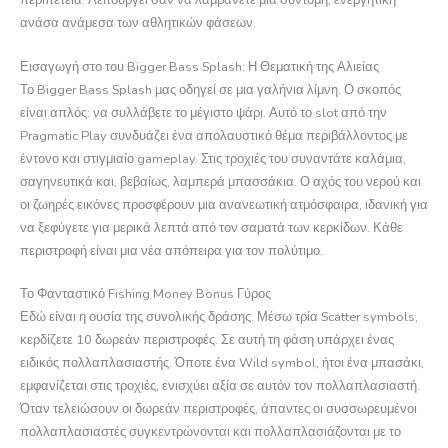
περιπέτεια. Λειτουργεί σαν να λαμβάνετε μια σύντομη, ενεργητική
ανάσα ανάμεσα των αθλητικών φάσεων.
Εισαγωγή στο του Bigger Bass Splash: Η Θεματική της Αλιείας
Το Bigger Bass Splash μας οδηγεί σε μια γαλήνια λίμνη. Ο σκοπός
είναι απλός: να συλλάβετε το μέγιστο ψάρι. Αυτό το slot από την
Pragmatic Play συνδυάζει ένα απολαυστικό θέμα περιβάλλοντος με
έντονο και στιγμιαίο gameplay. Στις τροχιές του συναντάτε καλάμια,
σαγηνευτικά και, βεβαίως, λαμπερά μπασσάκια. Ο αχός του νερού και
οι ζωηρές εικόνες προσφέρουν μια ανανεωτική ατμόσφαιρα, ιδανική για
να ξεφύγετε για μερικά λεπτά από τον σαματά των κερκίδων. Κάθε
περιστροφή είναι μια νέα απόπειρα για τον πολύτιμο.
Το Φανταστικό Fishing Money Bonus Γύρος
Εδώ είναι η ουσία της συνολικής δράσης. Μέσω τρία Scatter symbols,
κερδίζετε 10 δωρεάν περιστροφές. Σε αυτή τη φάση υπάρχει ένας
ειδικός πολλαπλασιαστής. Όποτε ένα Wild symbol, ήτοι ένα μπασάκι,
εμφανίζεται στις τροχιές, ενισχύει αξία σε αυτόν τον πολλαπλασιαστή.
Όταν τελειώσουν οι δωρεάν περιστροφές, άπαντες οι συσσωρευμένοι
πολλαπλασιαστές συγκεντρώνονται και πολλαπλασιάζονται με το