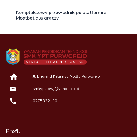
Kompleksowy przewodnik po platformie
Mostbet dla graczy
Jl. Brigjend Katamso No.83 Purworejo
smkypt_pwj@yahoo.co.id
0275322130
Profil