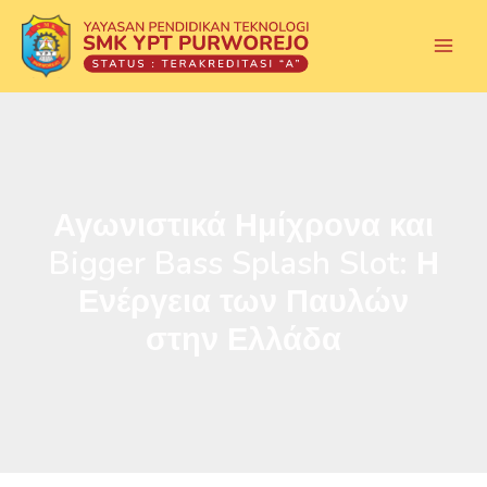
Skip
Main
to
Menu
content
Αγωνιστικά Ημίχρονα και
Bigger Bass Splash Slot: Η
Ενέργεια των Παυλών
στην Ελλάδα
e
e