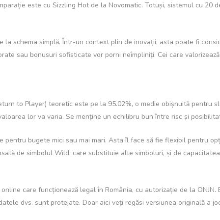
mparație este cu Sizzling Hot de la Novomatic. Totuși, sistemul cu 20 de 
 la schema simplă. Într-un context plin de inovații, asta poate fi consid
rate sau bonusuri sofisticate vor porni neîmpliniți. Cei care valorizează 
urn to Player) teoretic este pe la 95.02%, o medie obișnuită pentru slo
valoarea lor va varia. Se menține un echilibru bun între risc și posibilit
e pentru bugete mici sau mai mari. Asta îl face să fie flexibil pentru opț
ată de simbolul Wild, care substituie alte simboluri, și de capacitatea 
 online care funcționează legal în România, cu autorizație de la ONJN. 
 datele dvs. sunt protejate. Doar aici veți regăsi versiunea originală a 