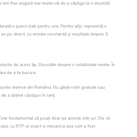
linii fixe asigură mai multe căi de a câștiga la o anumită
erată o punct slab pentru unii. Pentru alții, reprezintă o
un joc direct, cu emoție constantă și rezultate limpezi, îl
turile de acest tip. Discutăm despre o volatilitate medie. În
atea de a te bucura.
iunile diverse din România. Nu găsiți rotiri gratuite sau
de a obține câștiguri în lanț.
Este fundamental să jucați doar pe aceste site-uri. Ele vă
jocului, cu RTP-ul exact și mecanica așa cum a fost