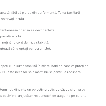
abletă, fără să piardă din performanță. Tema familiară
 rezervați jocului.
 intenționează doar să se deconecteze.
partidă scurtă.
, neținând cont de miza stabilită.
ontează când optați pentru un slot.
peți cu o sumă stabilită în minte, bani pe care vă puteți să
iza. Nu este necesar să o măriți brusc pentru a recupera
terminați dinainte un obiectiv practic de câștig și un prag
t pasiv într-un jucător responsabil de alegerile pe care le