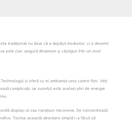
ta tradițional nu doar că a depășit modurilor, ci a devenit
za este clar: asigură dinamism și câștiguri într-un mod
Technology) și oferă cu el ambianța unui cazino fizic. Veți
crează complicații, iar sunetul este același plin de energie
reu.
ascundă display-ul sau narațiuni neconexe. Se concentrează
rafice. Tocmai această abordare simplă l-a făcut să