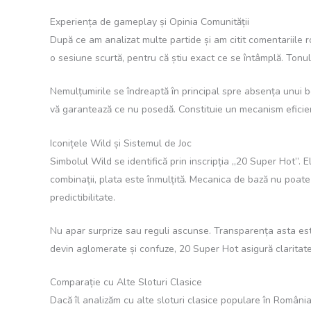
Experiența de gameplay și Opinia Comunității
După ce am analizat multe partide și am citit comentariile 
o sesiune scurtă, pentru că știu exact ce se întâmplă. Tonul
Nemulțumirile se îndreaptă în principal spre absența unui bo
vă garantează ce nu posedă. Constituie un mecanism eficient
Iconițele Wild și Sistemul de Joc
Simbolul Wild se identifică prin inscripția „20 Super Hot”. 
combinații, plata este înmulțită. Mecanica de bază nu poate fi
predictibilitate.
Nu apar surprize sau reguli ascunse. Transparența asta este
devin aglomerate și confuze, 20 Super Hot asigură claritate. 
Comparație cu Alte Sloturi Clasice
Dacă îl analizăm cu alte sloturi clasice populare în România