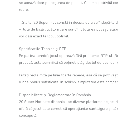
se axează doar pe acțiunea de pe linii. Cea mai potrivită co
rotire.
Tăria lui 20 Super Hot constă în decizia de a se îndepărta de
virtute de bază. Jucătorii care sunt în căutarea povești elabo
vor găsi exact la locul potrivit.
Specificațiile Tehnice și RTP
Pe partea tehnică, jocul operează fără probleme. RTP-ul (Ret
practică, asta semnifică că obțineți plăți destul de des, dar 
Puteți regla miza pe linie foarte repede, așa că se potriveșt
runde bonus sofisticate. În schimb, simplitatea este compens
Disponibilitate și Reglementare în România
20 Super Hot este disponibil pe diverse platforme de jocuri
oferă că jocul este corect, că operațiunile sunt sigure și că
concepută.