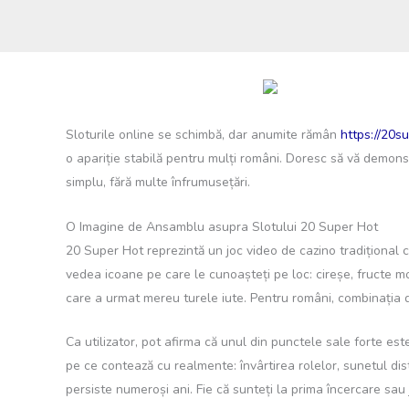
Sloturile online se schimbă, dar anumite rămân
https://20s
o apariție stabilă pentru mulți români. Doresc să vă demonst
simplu, fără multe înfrumusețări.
O Imagine de Ansamblu asupra Slotului 20 Super Hot
20 Super Hot reprezintă un joc video de cazino tradițional c
vedea icoane pe care le cunoașteți pe loc: cireșe, fructe mov,
care a urmat mereu turele iute. Pentru români, combinația 
Ca utilizator, pot afirma că unul din punctele sale forte e
pe ce contează cu realmente: învârtirea rolelor, sunetul d
persiste numeroși ani. Fie că sunteți la prima încercare sau 