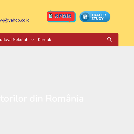
wj@yahoo.co.id
Search
udaya Sekolah
Kontak
torilor din România