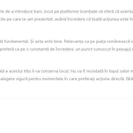
 de a introduce bani. Jocul pe platforme licențiate vă oferă că aventu
cile pe care le-am prezentat, având încredere că toată acțiunea este în
ă fundamental. Și asta este bine. Relevanța sa pe piața românească va 
 îl preferă ca pe o constantă de încredere, un punct cunoscut în peisaju
a acestui titlu îi va conserva locul. Nu va fi niciodată în topul celor ma
alegere sigură pentru momentele în care preferați acțiune directă, fără 