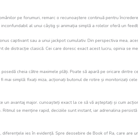
românilor pe forumuri, remarc o recunoaștere continuă pentru încrederea
 inconfundabil al unui câștig și animația simplă a rolelor oferă un feedb
nus captivant sau a unui jackpot cumulativ. Din perspectiva mea, aceste 
 de distracție clasică. Cei care doresc exact acest lucru, opinia se me
El posedă cheia către maximele plăți. Poate să apară pe oricare dintre c
 mai simplă: fixați miza, acționați butonul de rotire și monitorizați cele
 un avantaj major. cunoașteți exact la ce să vă așteptați și cum acțion
Ritmul se menține rapid, deciziile sunt instant, iar adrenalina persistă 
, diferențele ies în evidență. Spre deosebire de Book of Ra, care are un