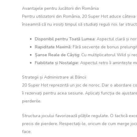
Avantajele pentru Jucătorii din România
Pentru utilizatorii din România, 20 Super Hot aduce câteva 
înseamnă că nu irosiți timpul să studiați reguli noi. Iar struc
Disponibil pentru Toată Lumea:
Aspectul clară și norm
Rapiditate Maximă:
Fără secvențe de bonus prelungite
Șanse Reale de Câștig:
Cu multiplicatorul Wild și re
Fiabilitate și Nostalgie:
Aspectul retro îi amintește mu
Strategii și Administrare al Băncii
20 Super Hot reprezintă un joc de noroc. Dar o abordare con
îi rezervați pentru acea sesiune. Aplicați funcția de ajustar
pierderile.
Structura jocului favorizează plățile regulate. O tactică ex
precis de pierdere. Respectați-le, oricum de cum merge jocu
face.