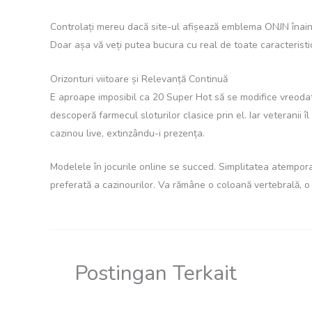
Controlați mereu dacă site-ul afișează emblema ONJN înainte
Doar așa vă veți putea bucura cu real de toate caracteristi
Orizonturi viitoare și Relevanță Continuă
E aproape imposibil ca 20 Super Hot să se modifice vreodat
descoperă farmecul sloturilor clasice prin el. Iar veteranii
cazinou live, extinzându-i prezența.
Modelele în jocurile online se succed. Simplitatea atemporală 
preferată a cazinourilor. Va rămâne o coloană vertebrală, o 
Postingan Terkait