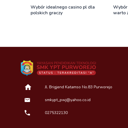
Wybór idealnego casino pl dla
Wybór 
polskich graczy
warto 
Jl. Brigjend Katamso No.83 Purworejo
smkypt_pwj@yahoo.co.id
0275322130