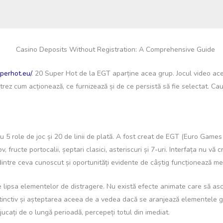
uperhot.eu/
. 20 Super Hot de la EGT aparține acea grup. Jocul video aces
rez cum acționează, ce furnizează și de ce persistă să fie selectat. Cau
u 5 role de joc și 20 de linii de plată. A fost creat de EGT (Euro Games 
 fructe portocalii, șeptari clasici, asteriscuri și 7-uri. Interfața nu vă 
dintre ceva cunoscut și oportunități evidente de câștig funcționează me
ste lipsa elementelor de distragere. Nu există efecte animate care să 
istinctiv și așteptarea aceea de a vedea dacă se aranjează elementele g
jucați de o lungă perioadă, percepeți totul din imediat.