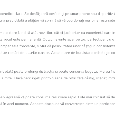
beneficii clare. Se desfășoară perfect și pe smartphone sau dispozitiv t
tura predictibilă a plăților vă sprijină să vă coordonați mai bine resursele
ele clare îl indică atât novicilor, cât și jucătorilor cu experiență care
, jocul este permanentă. Outcome-urile apar pe loc, perfect pentru o 
compensele frecvente, slotul dă posibilitatea unor câștiguri consistente
ltor români de titlurile clasice. Acest stare de bunăstare psihologic c
trolată poate prelungi distracția și poate conserva bugetul. Mereu înce
e a mizei. Dacă parcurgeți printr-o serie de rotiri fără câștig, scădeți m
cesiv agresivă vă poate consuma resursele rapid. Este mai chibzuit să de
l în acel moment. Această disciplină vă convertește dintr-un participan