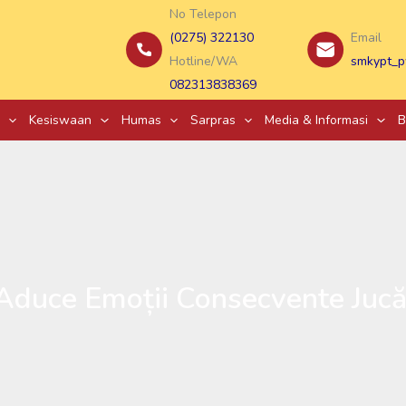
No Telepon
(0275) 322130
Email
Hotline/WA
smkypt_p
082313838369
Kesiswaan
Humas
Sarpras
Media & Informasi
B
Aduce Emoții Consecvente Jucă